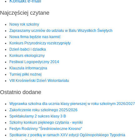
Kontakt e-mail
Najczęściej czytane
Nowy rok szkolny
Zapraszamy uczniów do udziału w Balu Wszystkich Świętych
Nowa firma będzie nas karmić
Konkurs Przyrodniczy rozstrzygnięty
Dzień babci i dziadka
Konkurs ekologiczny
Festiwal Logopedyczny 2014
Klauzula informacyjna
Turniej piłki nożnej
VIII Krośnieński Dzień Wolontariatu
Ostatnio dodane
Wyprawka szkolna dla ucznia klasy pierwszej w roku szkolnym 2026/2027
Zakończenie roku szkolnego 2025/2026
Spektakularny 2 sukces klasy 3 B
Szkolny konkurs pięknego czytania - wyniki
Festyn Rodzinny "Średniowieczne Krosno"
Spotkanie z poetką w ramach XXV edycji Ogólnopolskiego Tygodnia