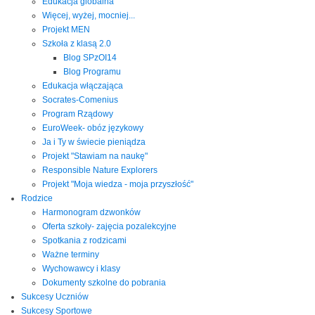
Edukacja globalna
Więcej, wyżej, mocniej...
Projekt MEN
Szkoła z klasą 2.0
Blog SPzOI14
Blog Programu
Edukacja włączająca
Socrates-Comenius
Program Rządowy
EuroWeek- obóz językowy
Ja i Ty w świecie pieniądza
Projekt "Stawiam na naukę"
Responsible Nature Explorers
Projekt "Moja wiedza - moja przyszłość"
Rodzice
Harmonogram dzwonków
Oferta szkoły- zajęcia pozalekcyjne
Spotkania z rodzicami
Ważne terminy
Wychowawcy i klasy
Dokumenty szkolne do pobrania
Sukcesy Uczniów
Sukcesy Sportowe