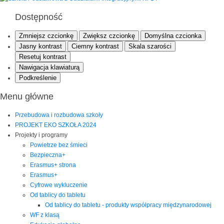
Dostępność
Zmniejsz czcionkę
Zwiększ czcionkę
Domyślna czcionka
Jasny kontrast
Ciemny kontrast
Skala szarości
Resetuj kontrast
Nawigacja klawiaturą
Podkreślenie
Menu główne
Przebudowa i rozbudowa szkoły
PROJEKT EKO SZKOŁA 2024
Projekty i programy
Powietrze bez śmieci
Bezpieczna+
Erasmus+ strona
Erasmus+
Cyfrowe wykluczenie
Od tablicy do tabletu
Od tablicy do tabletu - produkty współpracy międzynarodowej
WF z klasą