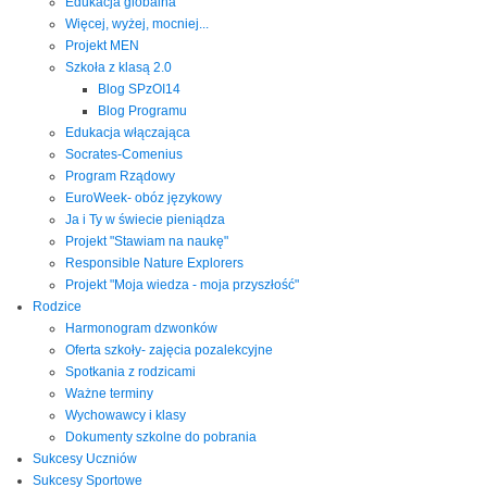
Edukacja globalna
Więcej, wyżej, mocniej...
Projekt MEN
Szkoła z klasą 2.0
Blog SPzOI14
Blog Programu
Edukacja włączająca
Socrates-Comenius
Program Rządowy
EuroWeek- obóz językowy
Ja i Ty w świecie pieniądza
Projekt "Stawiam na naukę"
Responsible Nature Explorers
Projekt "Moja wiedza - moja przyszłość"
Rodzice
Harmonogram dzwonków
Oferta szkoły- zajęcia pozalekcyjne
Spotkania z rodzicami
Ważne terminy
Wychowawcy i klasy
Dokumenty szkolne do pobrania
Sukcesy Uczniów
Sukcesy Sportowe