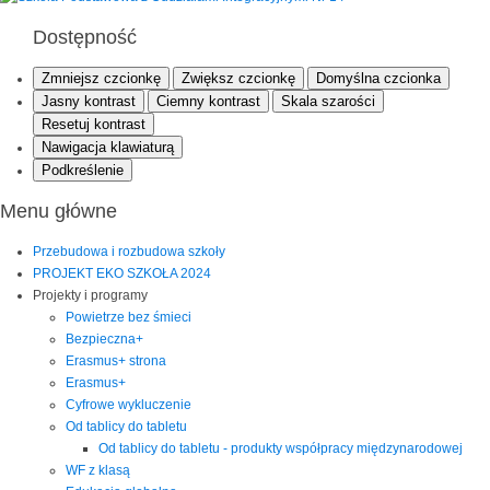
Dostępność
Zmniejsz czcionkę
Zwiększ czcionkę
Domyślna czcionka
Jasny kontrast
Ciemny kontrast
Skala szarości
Resetuj kontrast
Nawigacja klawiaturą
Podkreślenie
Menu główne
Przebudowa i rozbudowa szkoły
PROJEKT EKO SZKOŁA 2024
Projekty i programy
Powietrze bez śmieci
Bezpieczna+
Erasmus+ strona
Erasmus+
Cyfrowe wykluczenie
Od tablicy do tabletu
Od tablicy do tabletu - produkty współpracy międzynarodowej
WF z klasą