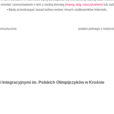
ę monitor i porozmawiam o tym z osobą dorosłą
(mamą, tatą, nauczycielem)
lub zad
• Będę przestrzegać zasad kultury wobec innych użytkowników Internetu.
 uczennicy/ucznia podpis jednego z rodziców/op
 Integracyjnymi im. Polskich Olimpijczyków w Krośnie