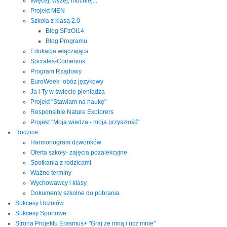
Więcej, wyżej, mocniej...
Projekt MEN
Szkoła z klasą 2.0
Blog SPzOI14
Blog Programu
Edukacja włączająca
Socrates-Comenius
Program Rządowy
EuroWeek- obóz językowy
Ja i Ty w świecie pieniądza
Projekt "Stawiam na naukę"
Responsible Nature Explorers
Projekt "Moja wiedza - moja przyszłość"
Rodzice
Harmonogram dzwonków
Oferta szkoły- zajęcia pozalekcyjne
Spotkania z rodzicami
Ważne terminy
Wychowawcy i klasy
Dokumenty szkolne do pobrania
Sukcesy Uczniów
Sukcesy Sportowe
Strona Projektu Erasmus+ "Graj ze mną i ucz mnie"