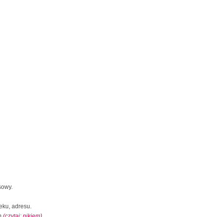
sowy.
eku, adresu.
m
(czytaj: nikiem)
.