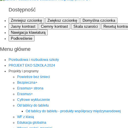
Dostępność
Zmniejsz czcionkę
Zwiększ czcionkę
Domyślna czcionka
Jasny kontrast
Ciemny kontrast
Skala szarości
Resetuj kontra
Nawigacja klawiaturą
Podkreślenie
Menu główne
Przebudowa i rozbudowa szkoły
PROJEKT EKO SZKOŁA 2024
Projekty i programy
Powietrze bez śmieci
Bezpieczna+
Erasmus+ strona
Erasmus+
Cyfrowe wykluczenie
Od tablicy do tabletu
Od tablicy do tabletu - produkty współpracy międzynarodowej
WF z klasą
Edukacja globalna