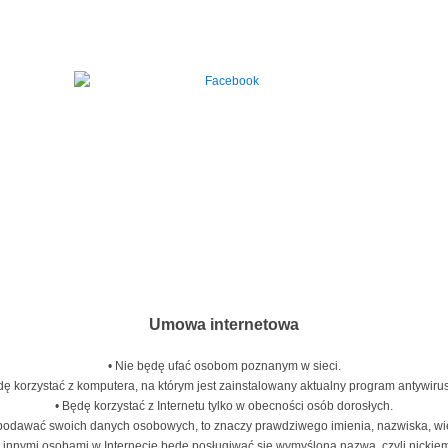
Umowa internetowa
• Nie będę ufać osobom poznanym w sieci.
dę korzystać z komputera, na którym jest zainstalowany aktualny program antywiru
• Będę korzystać z Internetu tylko w obecności osób dorosłych.
podawać swoich danych osobowych, to znaczy prawdziwego imienia, nazwiska, wi
z innymi osobami w Internecie będę posługiwać się wymyśloną nazwą, czyli nickie