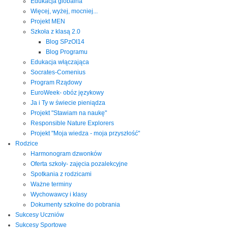
Edukacja globalna
Więcej, wyżej, mocniej...
Projekt MEN
Szkoła z klasą 2.0
Blog SPzOI14
Blog Programu
Edukacja włączająca
Socrates-Comenius
Program Rządowy
EuroWeek- obóz językowy
Ja i Ty w świecie pieniądza
Projekt "Stawiam na naukę"
Responsible Nature Explorers
Projekt "Moja wiedza - moja przyszłość"
Rodzice
Harmonogram dzwonków
Oferta szkoły- zajęcia pozalekcyjne
Spotkania z rodzicami
Ważne terminy
Wychowawcy i klasy
Dokumenty szkolne do pobrania
Sukcesy Uczniów
Sukcesy Sportowe