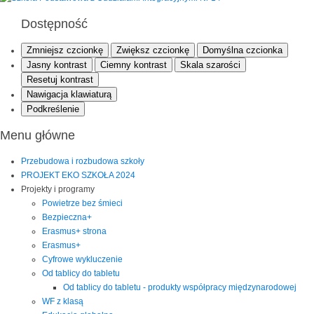
Dostępność
Zmniejsz czcionkę
Zwiększ czcionkę
Domyślna czcionka
Jasny kontrast
Ciemny kontrast
Skala szarości
Resetuj kontrast
Nawigacja klawiaturą
Podkreślenie
Menu główne
Przebudowa i rozbudowa szkoły
PROJEKT EKO SZKOŁA 2024
Projekty i programy
Powietrze bez śmieci
Bezpieczna+
Erasmus+ strona
Erasmus+
Cyfrowe wykluczenie
Od tablicy do tabletu
Od tablicy do tabletu - produkty współpracy międzynarodowej
WF z klasą