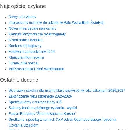
Najczęściej czytane
Nowy rok szkolny
Zapraszamy uczniów do udziału w Balu Wszystkich Świętych
Nowa firma będzie nas karmić
Konkurs Przyrodniczy rozstrzygnięty
Dzień babci i dziadka
Konkurs ekologiczny
Festiwal Logopedyczny 2014
Klauzula informacyjna
Turniej piłki nożnej
VIII Krośnieński Dzień Wolontariatu
Ostatnio dodane
Wyprawka szkolna dla ucznia klasy pierwszej w roku szkolnym 2026/2027
Zakończenie roku szkolnego 2025/2026
Spektakularny 2 sukces klasy 3 B
Szkolny konkurs pięknego czytania - wyniki
Festyn Rodzinny "Średniowieczne Krosno"
Spotkanie z poetką w ramach XXV edycji Ogólnopolskiego Tygodnia
Czytania Dzieciom