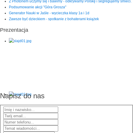
Z Photonem uczymy się i bawimy - odkrywamy Polskę i segregujemy śmieci.
Podsumowanie akcji "Góra Grosza"
Generator Nauki w Jaśle - wycieczka klasy 1a i 1d
Zawsze być dzieckiem - spotkanie z bohaterami książek
Prezentacja
Napisz do nas