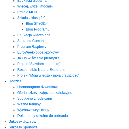
Edukacja globalna
Więcej, wyżej, mocniej...
Projekt MEN
Szkoła z klasą 2.0
Blog SPzOI14
Blog Programu
Edukacja włączająca
Socrates-Comenius
Program Rządowy
EuroWeek- obóz językowy
Ja i Ty w świecie pieniądza
Projekt "Stawiam na naukę"
Responsible Nature Explorers
Projekt "Moja wiedza - moja przyszłość"
Rodzice
Harmonogram dzwonków
Oferta szkoły- zajęcia pozalekcyjne
Spotkania z rodzicami
Ważne terminy
Wychowawcy i klasy
Dokumenty szkolne do pobrania
Sukcesy Uczniów
Sukcesy Sportowe