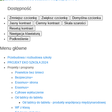
Dostępność
Zmniejsz czcionkę
Zwiększ czcionkę
Domyślna czcionka
Jasny kontrast
Ciemny kontrast
Skala szarości
Resetuj kontrast
Nawigacja klawiaturą
Podkreślenie
Menu główne
Przebudowa i rozbudowa szkoły
PROJEKT EKO SZKOŁA 2024
Projekty i programy
Powietrze bez śmieci
Bezpieczna+
Erasmus+ strona
Erasmus+
Cyfrowe wykluczenie
Od tablicy do tabletu
Od tablicy do tabletu - produkty współpracy międzynarodowej
WF z klasą