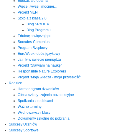
Edukacja globalna
Więcej, wyżej, mocniej...
Projekt MEN
Szkoła z klasą 2.0
Blog SPzOI14
Blog Programu
Edukacja włączająca
Socrates-Comenius
Program Rządowy
EuroWeek- obóz językowy
Ja i Ty w świecie pieniądza
Projekt "Stawiam na naukę"
Responsible Nature Explorers
Projekt "Moja wiedza - moja przyszłość"
Rodzice
Harmonogram dzwonków
Oferta szkoły- zajęcia pozalekcyjne
Spotkania z rodzicami
Ważne terminy
Wychowawcy i klasy
Dokumenty szkolne do pobrania
Sukcesy Uczniów
Sukcesy Sportowe