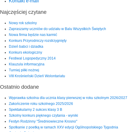
Kontakt e-mail
Najczęściej czytane
Nowy rok szkolny
Zapraszamy uczniów do udziału w Balu Wszystkich Świętych
Nowa firma będzie nas karmić
Konkurs Przyrodniczy rozstrzygnięty
Dzień babci i dziadka
Konkurs ekologiczny
Festiwal Logopedyczny 2014
Klauzula informacyjna
Turniej piłki nożnej
VIII Krośnieński Dzień Wolontariatu
Ostatnio dodane
Wyprawka szkolna dla ucznia klasy pierwszej w roku szkolnym 2026/2027
Zakończenie roku szkolnego 2025/2026
Spektakularny 2 sukces klasy 3 B
Szkolny konkurs pięknego czytania - wyniki
Festyn Rodzinny "Średniowieczne Krosno"
Spotkanie z poetką w ramach XXV edycji Ogólnopolskiego Tygodnia