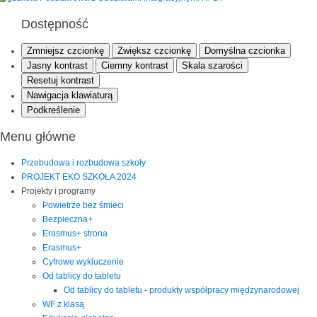
Dostępność
Zmniejsz czcionkę
Zwiększ czcionkę
Domyślna czcionka
Jasny kontrast
Ciemny kontrast
Skala szarości
Resetuj kontrast
Nawigacja klawiaturą
Podkreślenie
Menu główne
Przebudowa i rozbudowa szkoły
PROJEKT EKO SZKOŁA 2024
Projekty i programy
Powietrze bez śmieci
Bezpieczna+
Erasmus+ strona
Erasmus+
Cyfrowe wykluczenie
Od tablicy do tabletu
Od tablicy do tabletu - produkty współpracy międzynarodowej
WF z klasą