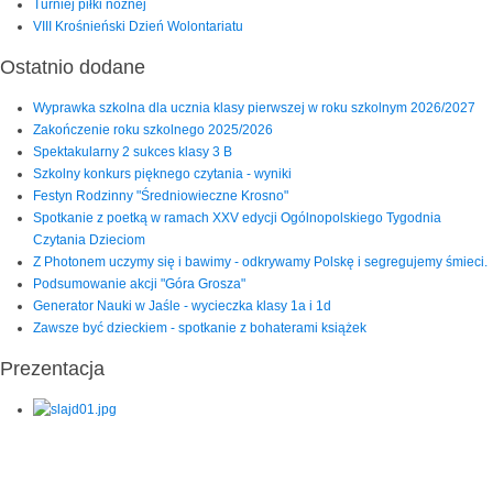
Turniej piłki nożnej
VIII Krośnieński Dzień Wolontariatu
Ostatnio dodane
Wyprawka szkolna dla ucznia klasy pierwszej w roku szkolnym 2026/2027
Zakończenie roku szkolnego 2025/2026
Spektakularny 2 sukces klasy 3 B
Szkolny konkurs pięknego czytania - wyniki
Festyn Rodzinny "Średniowieczne Krosno"
Spotkanie z poetką w ramach XXV edycji Ogólnopolskiego Tygodnia
Czytania Dzieciom
Z Photonem uczymy się i bawimy - odkrywamy Polskę i segregujemy śmieci.
Podsumowanie akcji "Góra Grosza"
Generator Nauki w Jaśle - wycieczka klasy 1a i 1d
Zawsze być dzieckiem - spotkanie z bohaterami książek
Prezentacja