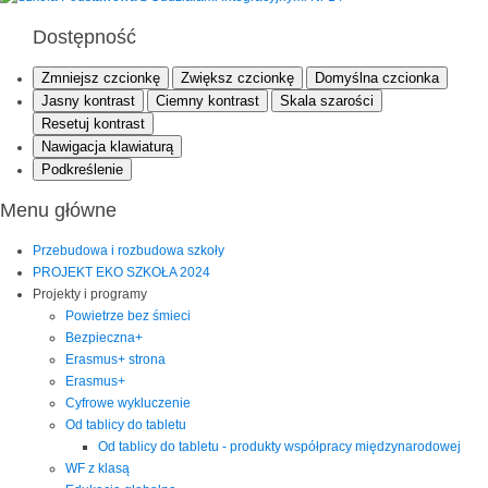
Dostępność
Zmniejsz czcionkę
Zwiększ czcionkę
Domyślna czcionka
Jasny kontrast
Ciemny kontrast
Skala szarości
Resetuj kontrast
Nawigacja klawiaturą
Podkreślenie
Menu główne
Przebudowa i rozbudowa szkoły
PROJEKT EKO SZKOŁA 2024
Projekty i programy
Powietrze bez śmieci
Bezpieczna+
Erasmus+ strona
Erasmus+
Cyfrowe wykluczenie
Od tablicy do tabletu
Od tablicy do tabletu - produkty współpracy międzynarodowej
WF z klasą