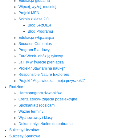
Edukacja globalna
Więcej, wyżej, mocniej...
Projekt MEN
Szkoła z klasą 2.0
Blog SPzOI14
Blog Programu
Edukacja włączająca
Socrates-Comenius
Program Rządowy
EuroWeek- obóz językowy
Ja i Ty w świecie pieniądza
Projekt "Stawiam na naukę"
Responsible Nature Explorers
Projekt "Moja wiedza - moja przyszłość"
Rodzice
Harmonogram dzwonków
Oferta szkoły- zajęcia pozalekcyjne
Spotkania z rodzicami
Ważne terminy
Wychowawcy i klasy
Dokumenty szkolne do pobrania
Sukcesy Uczniów
Sukcesy Sportowe