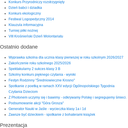
Konkurs Przyrodniczy rozstrzygnięty
Dzień babci i dziadka
Konkurs ekologiczny
Festiwal Logopedyczny 2014
Klauzula informacyjna
Turniej piłki nożnej
VIII Krośnieński Dzień Wolontariatu
Ostatnio dodane
Wyprawka szkolna dla ucznia klasy pierwszej w roku szkolnym 2026/2027
Zakończenie roku szkolnego 2025/2026
Spektakularny 2 sukces klasy 3 B
Szkolny konkurs pięknego czytania - wyniki
Festyn Rodzinny "Średniowieczne Krosno"
Spotkanie z poetką w ramach XXV edycji Ogólnopolskiego Tygodnia
Czytania Dzieciom
Z Photonem uczymy się i bawimy - odkrywamy Polskę i segregujemy śmieci.
Podsumowanie akcji "Góra Grosza"
Generator Nauki w Jaśle - wycieczka klasy 1a i 1d
Zawsze być dzieckiem - spotkanie z bohaterami książek
Prezentacja