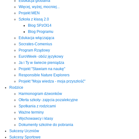
Edukacja globalna
Więcej, wyżej, mocniej...
Projekt MEN
Szkoła z klasą 2.0
Blog SPzOI14
Blog Programu
Edukacja włączająca
Socrates-Comenius
Program Rządowy
EuroWeek- obóz językowy
Ja i Ty w świecie pieniądza
Projekt "Stawiam na naukę"
Responsible Nature Explorers
Projekt "Moja wiedza - moja przyszłość"
Rodzice
Harmonogram dzwonków
Oferta szkoły- zajęcia pozalekcyjne
Spotkania z rodzicami
Ważne terminy
Wychowawcy i klasy
Dokumenty szkolne do pobrania
Sukcesy Uczniów
Sukcesy Sportowe