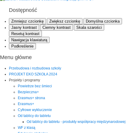
Dostępność
Zmniejsz czcionkę
Zwiększ czcionkę
Domyślna czcionka
Jasny kontrast
Ciemny kontrast
Skala szarości
Resetuj kontrast
Nawigacja klawiaturą
Podkreślenie
Menu główne
Przebudowa i rozbudowa szkoły
PROJEKT EKO SZKOŁA 2024
Projekty i programy
Powietrze bez śmieci
Bezpieczna+
Erasmus+ strona
Erasmus+
Cyfrowe wykluczenie
Od tablicy do tabletu
Od tablicy do tabletu - produkty współpracy międzynarodowej
WF z klasą