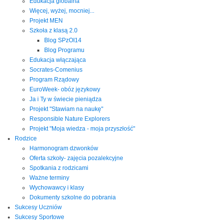
Edukacja globalna
Więcej, wyżej, mocniej...
Projekt MEN
Szkoła z klasą 2.0
Blog SPzOI14
Blog Programu
Edukacja włączająca
Socrates-Comenius
Program Rządowy
EuroWeek- obóz językowy
Ja i Ty w świecie pieniądza
Projekt "Stawiam na naukę"
Responsible Nature Explorers
Projekt "Moja wiedza - moja przyszłość"
Rodzice
Harmonogram dzwonków
Oferta szkoły- zajęcia pozalekcyjne
Spotkania z rodzicami
Ważne terminy
Wychowawcy i klasy
Dokumenty szkolne do pobrania
Sukcesy Uczniów
Sukcesy Sportowe