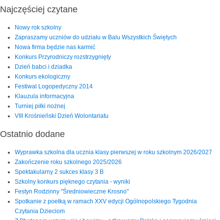
Najczęściej czytane
Nowy rok szkolny
Zapraszamy uczniów do udziału w Balu Wszystkich Świętych
Nowa firma będzie nas karmić
Konkurs Przyrodniczy rozstrzygnięty
Dzień babci i dziadka
Konkurs ekologiczny
Festiwal Logopedyczny 2014
Klauzula informacyjna
Turniej piłki nożnej
VIII Krośnieński Dzień Wolontariatu
Ostatnio dodane
Wyprawka szkolna dla ucznia klasy pierwszej w roku szkolnym 2026/2027
Zakończenie roku szkolnego 2025/2026
Spektakularny 2 sukces klasy 3 B
Szkolny konkurs pięknego czytania - wyniki
Festyn Rodzinny "Średniowieczne Krosno"
Spotkanie z poetką w ramach XXV edycji Ogólnopolskiego Tygodnia
Czytania Dzieciom