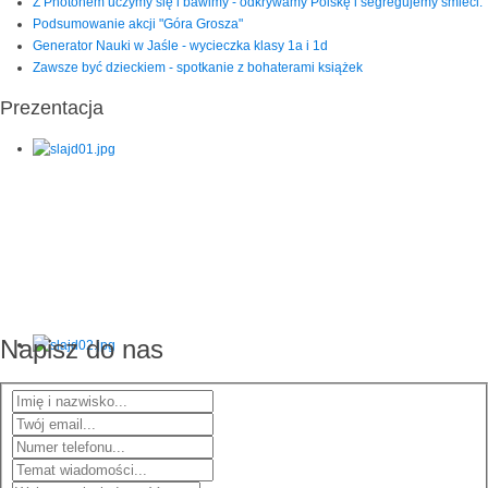
Z Photonem uczymy się i bawimy - odkrywamy Polskę i segregujemy śmieci.
Podsumowanie akcji "Góra Grosza"
Generator Nauki w Jaśle - wycieczka klasy 1a i 1d
Zawsze być dzieckiem - spotkanie z bohaterami książek
Prezentacja
Napisz do nas