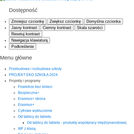
Dostępność
Zmniejsz czcionkę
Zwiększ czcionkę
Domyślna czcionka
Jasny kontrast
Ciemny kontrast
Skala szarości
Resetuj kontrast
Nawigacja klawiaturą
Podkreślenie
Menu główne
Przebudowa i rozbudowa szkoły
PROJEKT EKO SZKOŁA 2024
Projekty i programy
Powietrze bez śmieci
Bezpieczna+
Erasmus+ strona
Erasmus+
Cyfrowe wykluczenie
Od tablicy do tabletu
Od tablicy do tabletu - produkty współpracy międzynarodowej
WF z klasą