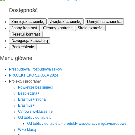
Dostępność
Zmniejsz czcionkę
Zwiększ czcionkę
Domyślna czcionka
Jasny kontrast
Ciemny kontrast
Skala szarości
Resetuj kontrast
Nawigacja klawiaturą
Podkreślenie
Menu główne
Przebudowa i rozbudowa szkoły
PROJEKT EKO SZKOŁA 2024
Projekty i programy
Powietrze bez śmieci
Bezpieczna+
Erasmus+ strona
Erasmus+
Cyfrowe wykluczenie
Od tablicy do tabletu
Od tablicy do tabletu - produkty współpracy międzynarodowej
WF z klasą