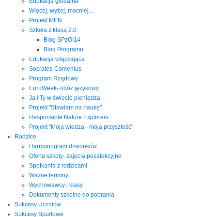
Edukacja globalna
Więcej, wyżej, mocniej...
Projekt MEN
Szkoła z klasą 2.0
Blog SPzOI14
Blog Programu
Edukacja włączająca
Socrates-Comenius
Program Rządowy
EuroWeek- obóz językowy
Ja i Ty w świecie pieniądza
Projekt "Stawiam na naukę"
Responsible Nature Explorers
Projekt "Moja wiedza - moja przyszłość"
Rodzice
Harmonogram dzwonków
Oferta szkoły- zajęcia pozalekcyjne
Spotkania z rodzicami
Ważne terminy
Wychowawcy i klasy
Dokumenty szkolne do pobrania
Sukcesy Uczniów
Sukcesy Sportowe