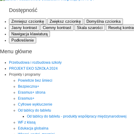
Dostępność
Zmniejsz czcionkę
Zwiększ czcionkę
Domyślna czcionka
Jasny kontrast
Ciemny kontrast
Skala szarości
Resetuj kontra
Nawigacja klawiaturą
Podkreślenie
Menu główne
Przebudowa i rozbudowa szkoły
PROJEKT EKO SZKOŁA 2024
Projekty i programy
Powietrze bez śmieci
Bezpieczna+
Erasmus+ strona
Erasmus+
Cyfrowe wykluczenie
Od tablicy do tabletu
Od tablicy do tabletu - produkty współpracy międzynarodowej
WF z klasą
Edukacja globalna