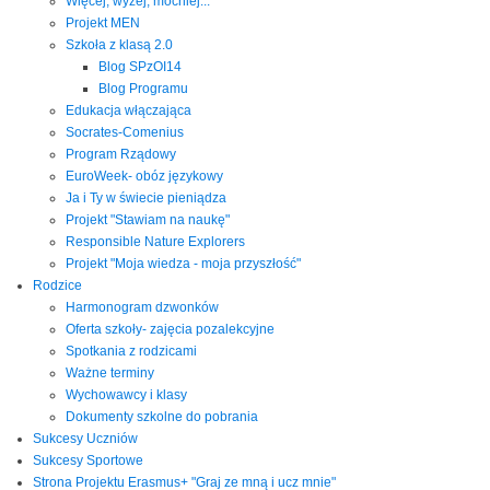
Więcej, wyżej, mocniej...
Projekt MEN
Szkoła z klasą 2.0
Blog SPzOI14
Blog Programu
Edukacja włączająca
Socrates-Comenius
Program Rządowy
EuroWeek- obóz językowy
Ja i Ty w świecie pieniądza
Projekt "Stawiam na naukę"
Responsible Nature Explorers
Projekt "Moja wiedza - moja przyszłość"
Rodzice
Harmonogram dzwonków
Oferta szkoły- zajęcia pozalekcyjne
Spotkania z rodzicami
Ważne terminy
Wychowawcy i klasy
Dokumenty szkolne do pobrania
Sukcesy Uczniów
Sukcesy Sportowe
Strona Projektu Erasmus+ "Graj ze mną i ucz mnie"