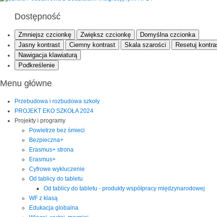
Dostępność
Zmniejsz czcionkę
Zwiększ czcionkę
Domyślna czcionka
Jasny kontrast
Ciemny kontrast
Skala szarości
Resetuj kontra
Nawigacja klawiaturą
Podkreślenie
Menu główne
Przebudowa i rozbudowa szkoły
PROJEKT EKO SZKOŁA 2024
Projekty i programy
Powietrze bez śmieci
Bezpieczna+
Erasmus+ strona
Erasmus+
Cyfrowe wykluczenie
Od tablicy do tabletu
Od tablicy do tabletu - produkty współpracy międzynarodowej
WF z klasą
Edukacja globalna