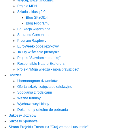
Więcej, wyżej, mocniej...
Projekt MEN
Szkoła z klasą 2.0
Blog SPzOI14
Blog Programu
Edukacja włączająca
Socrates-Comenius
Program Rządowy
EuroWeek- obóz językowy
Ja i Ty w świecie pieniądza
Projekt "Stawiam na naukę"
Responsible Nature Explorers
Projekt "Moja wiedza - moja przyszłość"
Rodzice
Harmonogram dzwonków
Oferta szkoły- zajęcia pozalekcyjne
Spotkania z rodzicami
Ważne terminy
Wychowawcy i klasy
Dokumenty szkolne do pobrania
Sukcesy Uczniów
Sukcesy Sportowe
Strona Projektu Erasmus+ "Graj ze mną i ucz mnie"