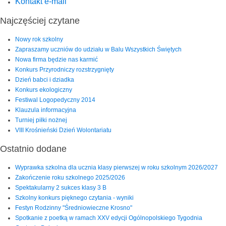
Kontakt e-mail
Najczęściej czytane
Nowy rok szkolny
Zapraszamy uczniów do udziału w Balu Wszystkich Świętych
Nowa firma będzie nas karmić
Konkurs Przyrodniczy rozstrzygnięty
Dzień babci i dziadka
Konkurs ekologiczny
Festiwal Logopedyczny 2014
Klauzula informacyjna
Turniej piłki nożnej
VIII Krośnieński Dzień Wolontariatu
Ostatnio dodane
Wyprawka szkolna dla ucznia klasy pierwszej w roku szkolnym 2026/2027
Zakończenie roku szkolnego 2025/2026
Spektakularny 2 sukces klasy 3 B
Szkolny konkurs pięknego czytania - wyniki
Festyn Rodzinny "Średniowieczne Krosno"
Spotkanie z poetką w ramach XXV edycji Ogólnopolskiego Tygodnia