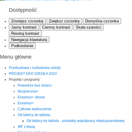
Dostępność
Zmniejsz czcionkę
Zwiększ czcionkę
Domyślna czcionka
Jasny kontrast
Ciemny kontrast
Skala szarości
Resetuj kontrast
Nawigacja klawiaturą
Podkreślenie
Menu główne
Przebudowa i rozbudowa szkoły
PROJEKT EKO SZKOŁA 2024
Projekty i programy
Powietrze bez śmieci
Bezpieczna+
Erasmus+ strona
Erasmus+
Cyfrowe wykluczenie
Od tablicy do tabletu
Od tablicy do tabletu - produkty współpracy międzynarodowej
WF z klasą