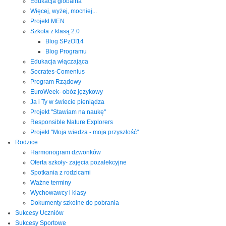
Edukacja globalna
Więcej, wyżej, mocniej...
Projekt MEN
Szkoła z klasą 2.0
Blog SPzOI14
Blog Programu
Edukacja włączająca
Socrates-Comenius
Program Rządowy
EuroWeek- obóz językowy
Ja i Ty w świecie pieniądza
Projekt "Stawiam na naukę"
Responsible Nature Explorers
Projekt "Moja wiedza - moja przyszłość"
Rodzice
Harmonogram dzwonków
Oferta szkoły- zajęcia pozalekcyjne
Spotkania z rodzicami
Ważne terminy
Wychowawcy i klasy
Dokumenty szkolne do pobrania
Sukcesy Uczniów
Sukcesy Sportowe