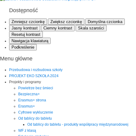
Dostępność
Zmniejsz czcionkę
Zwiększ czcionkę
Domyślna czcionka
Jasny kontrast
Ciemny kontrast
Skala szarości
Resetuj kontrast
Nawigacja klawiaturą
Podkreślenie
Menu główne
Przebudowa i rozbudowa szkoły
PROJEKT EKO SZKOŁA 2024
Projekty i programy
Powietrze bez śmieci
Bezpieczna+
Erasmus+ strona
Erasmus+
Cyfrowe wykluczenie
Od tablicy do tabletu
Od tablicy do tabletu - produkty współpracy międzynarodowej
WF z klasą