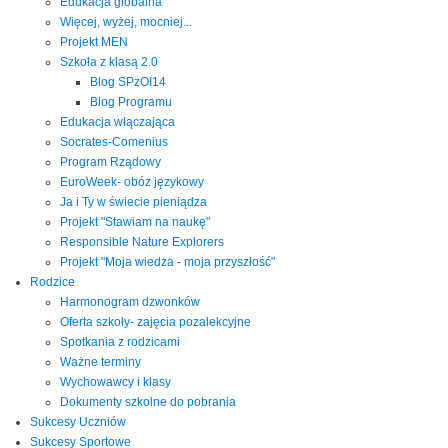
Edukacja globalna
Więcej, wyżej, mocniej...
Projekt MEN
Szkoła z klasą 2.0
Blog SPzOI14
Blog Programu
Edukacja włączająca
Socrates-Comenius
Program Rządowy
EuroWeek- obóz językowy
Ja i Ty w świecie pieniądza
Projekt "Stawiam na naukę"
Responsible Nature Explorers
Projekt "Moja wiedza - moja przyszłość"
Rodzice
Harmonogram dzwonków
Oferta szkoły- zajęcia pozalekcyjne
Spotkania z rodzicami
Ważne terminy
Wychowawcy i klasy
Dokumenty szkolne do pobrania
Sukcesy Uczniów
Sukcesy Sportowe