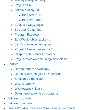
Więcej, wyżej, mocniej...
Projekt MEN
Szkoła z klasą 2.0
Blog SPzOI14
Blog Programu
Edukacja włączająca
Socrates-Comenius
Program Rządowy
EuroWeek- obóz językowy
Ja i Ty w świecie pieniądza
Projekt "Stawiam na naukę"
Responsible Nature Explorers
Projekt "Moja wiedza - moja przyszłość"
Rodzice
Harmonogram dzwonków
Oferta szkoły- zajęcia pozalekcyjne
Spotkania z rodzicami
Ważne terminy
Wychowawcy i klasy
Dokumenty szkolne do pobrania
Sukcesy Uczniów
Sukcesy Sportowe
Strona Projektu Erasmus+ "Graj ze mną i ucz mnie"