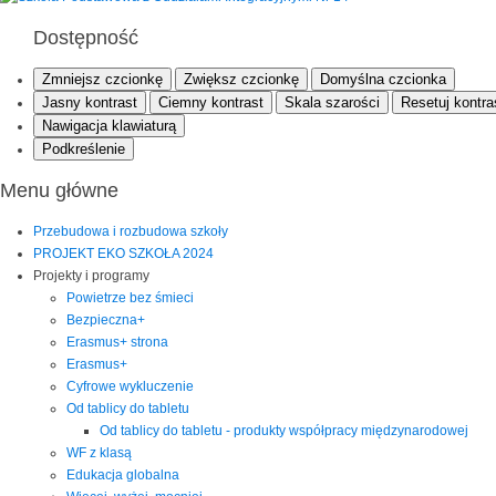
Dostępność
Zmniejsz czcionkę
Zwiększ czcionkę
Domyślna czcionka
Jasny kontrast
Ciemny kontrast
Skala szarości
Resetuj kontra
Nawigacja klawiaturą
Podkreślenie
Menu główne
Przebudowa i rozbudowa szkoły
PROJEKT EKO SZKOŁA 2024
Projekty i programy
Powietrze bez śmieci
Bezpieczna+
Erasmus+ strona
Erasmus+
Cyfrowe wykluczenie
Od tablicy do tabletu
Od tablicy do tabletu - produkty współpracy międzynarodowej
WF z klasą
Edukacja globalna