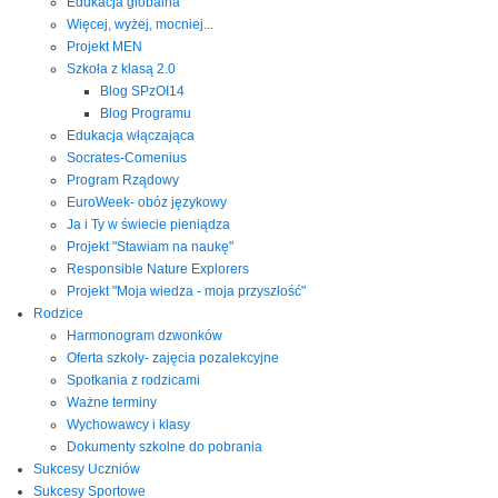
Edukacja globalna
Więcej, wyżej, mocniej...
Projekt MEN
Szkoła z klasą 2.0
Blog SPzOI14
Blog Programu
Edukacja włączająca
Socrates-Comenius
Program Rządowy
EuroWeek- obóz językowy
Ja i Ty w świecie pieniądza
Projekt "Stawiam na naukę"
Responsible Nature Explorers
Projekt "Moja wiedza - moja przyszłość"
Rodzice
Harmonogram dzwonków
Oferta szkoły- zajęcia pozalekcyjne
Spotkania z rodzicami
Ważne terminy
Wychowawcy i klasy
Dokumenty szkolne do pobrania
Sukcesy Uczniów
Sukcesy Sportowe