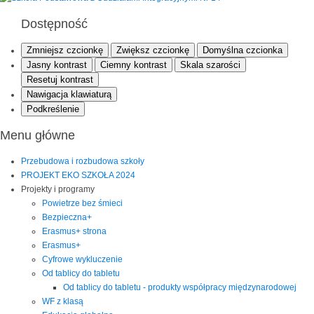
Dostępność
Zmniejsz czcionkę
Zwiększ czcionkę
Domyślna czcionka
Jasny kontrast
Ciemny kontrast
Skala szarości
Resetuj kontrast
Nawigacja klawiaturą
Podkreślenie
Menu główne
Przebudowa i rozbudowa szkoły
PROJEKT EKO SZKOŁA 2024
Projekty i programy
Powietrze bez śmieci
Bezpieczna+
Erasmus+ strona
Erasmus+
Cyfrowe wykluczenie
Od tablicy do tabletu
Od tablicy do tabletu - produkty współpracy międzynarodowej
WF z klasą