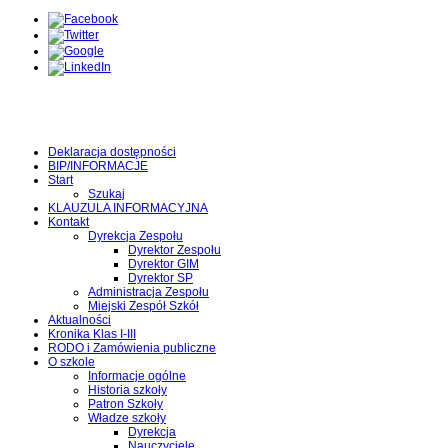
Deklaracja dostępności
BIP/INFORMACJE
Start
Szukaj
KLAUZULA INFORMACYJNA
Kontakt
Dyrekcja Zespołu
Dyrektor Zespołu
Dyrektor GIM
Dyrektor SP
Administracja Zespołu
Miejski Zespół Szkół
Aktualności
Kronika Klas I-III
RODO i Zamówienia publiczne
O szkole
Informacje ogólne
Historia szkoły
Patron Szkoły
Władze szkoły
Dyrekcja
Nauczyciele