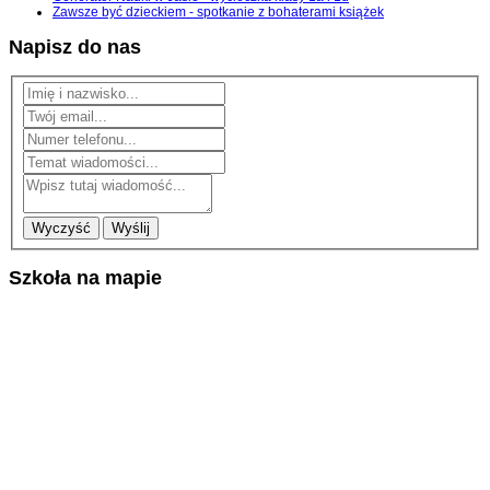
Zawsze być dzieckiem - spotkanie z bohaterami książek
Napisz do nas
Wyczyść
Wyślij
Szkoła na mapie