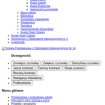
Rada Szkoły
Rada Rodziców
Samorząd uczniowski
Baza szkoły
Biblioteka
Doradztwo zawodowe
Pedagodzy
Świetlica
Harmonogram dzwonków
Konto Rady Szkoły
Konto Rady Szkoły
Gimnazjum z Oddziałami integracyjnymi nr 3
e-dziennik
Dostępność
Zmniejsz czcionkę
Zwiększ czcionkę
Domyślna czcionka
Jasny kontrast
Ciemny kontrast
Skala szarości
Resetuj kontrast
Nawigacja klawiaturą
Podkreślenie
Menu główne
Przebudowa i rozbudowa szkoły
PROJEKT EKO SZKOŁA 2024
Projekty i programy