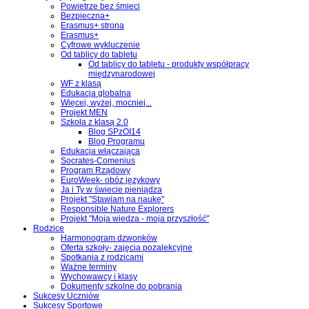
Powietrze bez śmieci
Bezpieczna+
Erasmus+ strona
Erasmus+
Cyfrowe wykluczenie
Od tablicy do tabletu
Od tablicy do tabletu - produkty współpracy
międzynarodowej
WF z klasą
Edukacja globalna
Więcej, wyżej, mocniej...
Projekt MEN
Szkoła z klasą 2.0
Blog SPzOI14
Blog Programu
Edukacja włączająca
Socrates-Comenius
Program Rządowy
EuroWeek- obóz językowy
Ja i Ty w świecie pieniądza
Projekt "Stawiam na naukę"
Responsible Nature Explorers
Projekt "Moja wiedza - moja przyszłość"
Rodzice
Harmonogram dzwonków
Oferta szkoły- zajęcia pozalekcyjne
Spotkania z rodzicami
Ważne terminy
Wychowawcy i klasy
Dokumenty szkolne do pobrania
Sukcesy Uczniów
Sukcesy Sportowe