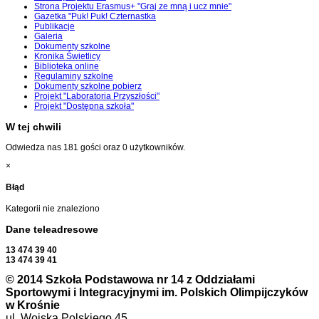
Strona Projektu Erasmus+ "Graj ze mną i ucz mnie"
Gazetka "Puk! Puk! Czternastka
Publikacje
Galeria
Dokumenty szkolne
Kronika Świetlicy
Biblioteka online
Regulaminy szkolne
Dokumenty szkolne pobierz
Projekt "Laboratoria Przyszłości"
Projekt "Dostępna szkoła"
W tej chwili
Odwiedza nas 181 gości oraz 0 użytkowników.
×
Błąd
Kategorii nie znaleziono
Dane teleadresowe
13 474 39 40
13 474 39 41
© 2014 Szkoła Podstawowa nr 14 z Oddziałami
Sportowymi i Integracyjnymi im. Polskich Olimpijczyków
w Krośnie
ul. Wojska Polskiego 45