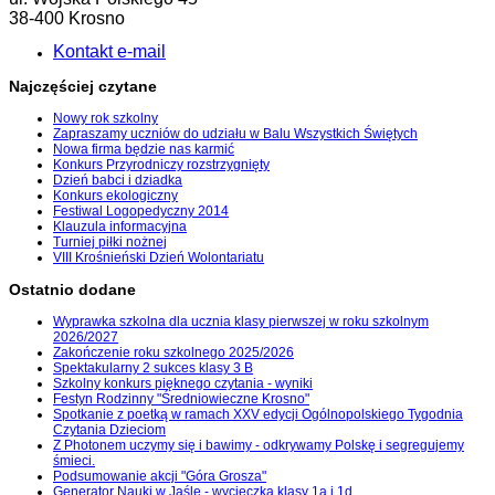
38-400 Krosno
Kontakt e-mail
Najczęściej czytane
Nowy rok szkolny
Zapraszamy uczniów do udziału w Balu Wszystkich Świętych
Nowa firma będzie nas karmić
Konkurs Przyrodniczy rozstrzygnięty
Dzień babci i dziadka
Konkurs ekologiczny
Festiwal Logopedyczny 2014
Klauzula informacyjna
Turniej piłki nożnej
VIII Krośnieński Dzień Wolontariatu
Ostatnio dodane
Wyprawka szkolna dla ucznia klasy pierwszej w roku szkolnym
2026/2027
Zakończenie roku szkolnego 2025/2026
Spektakularny 2 sukces klasy 3 B
Szkolny konkurs pięknego czytania - wyniki
Festyn Rodzinny "Średniowieczne Krosno"
Spotkanie z poetką w ramach XXV edycji Ogólnopolskiego Tygodnia
Czytania Dzieciom
Z Photonem uczymy się i bawimy - odkrywamy Polskę i segregujemy
śmieci.
Podsumowanie akcji "Góra Grosza"
Generator Nauki w Jaśle - wycieczka klasy 1a i 1d