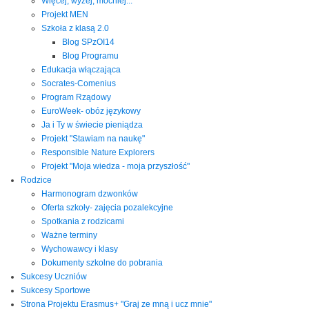
Więcej, wyżej, mocniej...
Projekt MEN
Szkoła z klasą 2.0
Blog SPzOI14
Blog Programu
Edukacja włączająca
Socrates-Comenius
Program Rządowy
EuroWeek- obóz językowy
Ja i Ty w świecie pieniądza
Projekt "Stawiam na naukę"
Responsible Nature Explorers
Projekt "Moja wiedza - moja przyszłość"
Rodzice
Harmonogram dzwonków
Oferta szkoły- zajęcia pozalekcyjne
Spotkania z rodzicami
Ważne terminy
Wychowawcy i klasy
Dokumenty szkolne do pobrania
Sukcesy Uczniów
Sukcesy Sportowe
Strona Projektu Erasmus+ "Graj ze mną i ucz mnie"