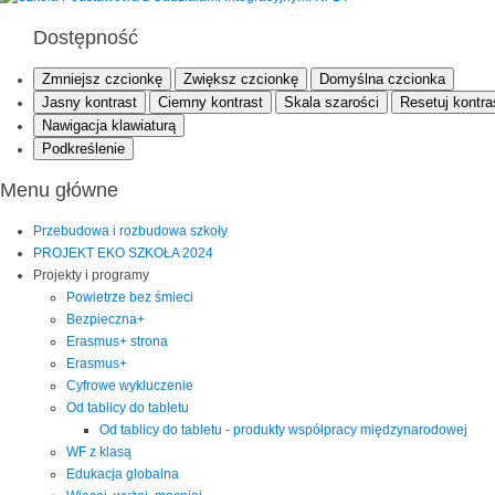
Dostępność
Zmniejsz czcionkę
Zwiększ czcionkę
Domyślna czcionka
Jasny kontrast
Ciemny kontrast
Skala szarości
Resetuj kontra
Nawigacja klawiaturą
Podkreślenie
Menu główne
Przebudowa i rozbudowa szkoły
PROJEKT EKO SZKOŁA 2024
Projekty i programy
Powietrze bez śmieci
Bezpieczna+
Erasmus+ strona
Erasmus+
Cyfrowe wykluczenie
Od tablicy do tabletu
Od tablicy do tabletu - produkty współpracy międzynarodowej
WF z klasą
Edukacja globalna