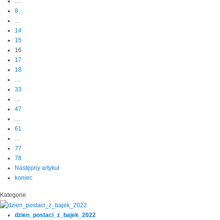
…
8
…
14
15
16
17
18
…
33
…
47
…
61
…
77
78
Następny artykuł
koniec
Kategorie
dzien_postaci_z_bajek_2022