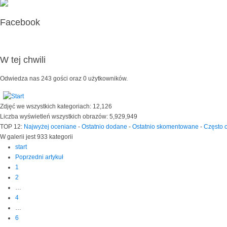
Facebook
W tej chwili
Odwiedza nas 243 gości oraz 0 użytkowników.
Zdjęć we wszystkich kategoriach: 12,126
Liczba wyświetleń wszystkich obrazów: 5,929,949
TOP 12:
Najwyżej oceniane
-
Ostatnio dodane
-
Ostatnio skomentowane
-
Często 
W galerii jest 933 kategorii
start
Poprzedni artykuł
1
2
…
4
…
6