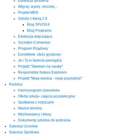
Edukacja globalna
Więcej, wyżej, mocniej...
Projekt MEN
Szkoła z klasą 2.0
Blog SPzOI14
Blog Programu
Edukacja włączająca
Socrates-Comenius
Program Rządowy
EuroWeek- obóz językowy
Ja i Ty w świecie pieniądza
Projekt "Stawiam na naukę"
Responsible Nature Explorers
Projekt "Moja wiedza - moja przyszłość"
Rodzice
Harmonogram dzwonków
Oferta szkoły- zajęcia pozalekcyjne
Spotkania z rodzicami
Ważne terminy
Wychowawcy i klasy
Dokumenty szkolne do pobrania
Sukcesy Uczniów
Sukcesy Sportowe