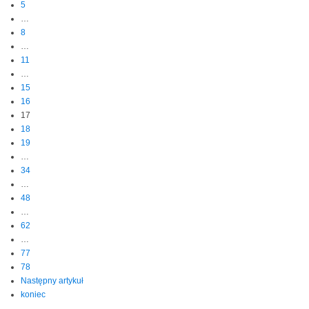
5
…
8
…
11
…
15
16
17
18
19
…
34
…
48
…
62
…
77
78
Następny artykuł
koniec