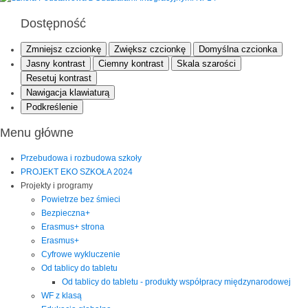
Dostępność
Zmniejsz czcionkę
Zwiększ czcionkę
Domyślna czcionka
Jasny kontrast
Ciemny kontrast
Skala szarości
Resetuj kontrast
Nawigacja klawiaturą
Podkreślenie
Menu główne
Przebudowa i rozbudowa szkoły
PROJEKT EKO SZKOŁA 2024
Projekty i programy
Powietrze bez śmieci
Bezpieczna+
Erasmus+ strona
Erasmus+
Cyfrowe wykluczenie
Od tablicy do tabletu
Od tablicy do tabletu - produkty współpracy międzynarodowej
WF z klasą