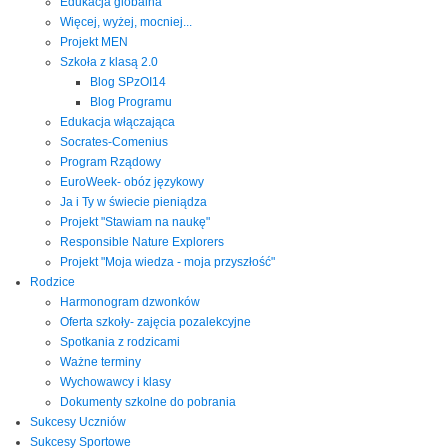
Edukacja globalna
Więcej, wyżej, mocniej...
Projekt MEN
Szkoła z klasą 2.0
Blog SPzOI14
Blog Programu
Edukacja włączająca
Socrates-Comenius
Program Rządowy
EuroWeek- obóz językowy
Ja i Ty w świecie pieniądza
Projekt "Stawiam na naukę"
Responsible Nature Explorers
Projekt "Moja wiedza - moja przyszłość"
Rodzice
Harmonogram dzwonków
Oferta szkoły- zajęcia pozalekcyjne
Spotkania z rodzicami
Ważne terminy
Wychowawcy i klasy
Dokumenty szkolne do pobrania
Sukcesy Uczniów
Sukcesy Sportowe