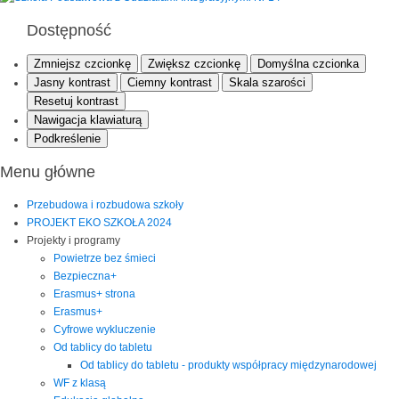
Dostępność
Zmniejsz czcionkę
Zwiększ czcionkę
Domyślna czcionka
Jasny kontrast
Ciemny kontrast
Skala szarości
Resetuj kontrast
Nawigacja klawiaturą
Podkreślenie
Menu główne
Przebudowa i rozbudowa szkoły
PROJEKT EKO SZKOŁA 2024
Projekty i programy
Powietrze bez śmieci
Bezpieczna+
Erasmus+ strona
Erasmus+
Cyfrowe wykluczenie
Od tablicy do tabletu
Od tablicy do tabletu - produkty współpracy międzynarodowej
WF z klasą