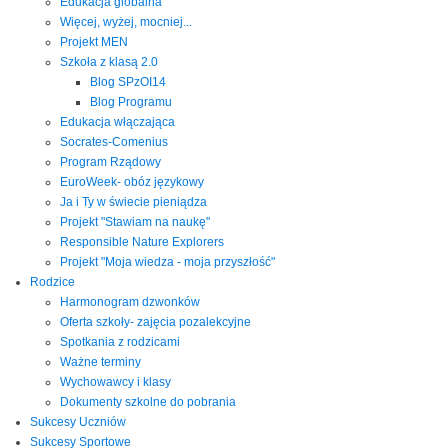
Edukacja globalna
Więcej, wyżej, mocniej...
Projekt MEN
Szkoła z klasą 2.0
Blog SPzOI14
Blog Programu
Edukacja włączająca
Socrates-Comenius
Program Rządowy
EuroWeek- obóz językowy
Ja i Ty w świecie pieniądza
Projekt "Stawiam na naukę"
Responsible Nature Explorers
Projekt "Moja wiedza - moja przyszłość"
Rodzice
Harmonogram dzwonków
Oferta szkoły- zajęcia pozalekcyjne
Spotkania z rodzicami
Ważne terminy
Wychowawcy i klasy
Dokumenty szkolne do pobrania
Sukcesy Uczniów
Sukcesy Sportowe