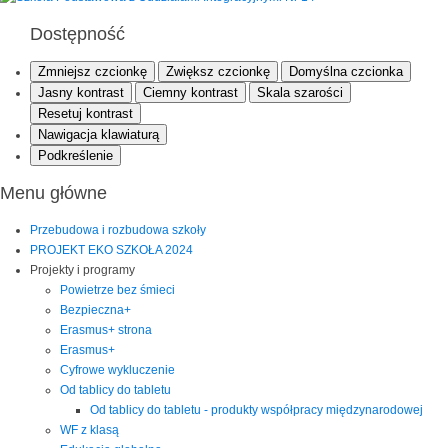
Dostępność
Zmniejsz czcionkę
Zwiększ czcionkę
Domyślna czcionka
Jasny kontrast
Ciemny kontrast
Skala szarości
Resetuj kontrast
Nawigacja klawiaturą
Podkreślenie
Menu główne
Przebudowa i rozbudowa szkoły
PROJEKT EKO SZKOŁA 2024
Projekty i programy
Powietrze bez śmieci
Bezpieczna+
Erasmus+ strona
Erasmus+
Cyfrowe wykluczenie
Od tablicy do tabletu
Od tablicy do tabletu - produkty współpracy międzynarodowej
WF z klasą