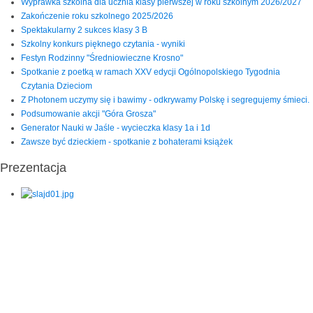
Wyprawka szkolna dla ucznia klasy pierwszej w roku szkolnym 2026/2027
Zakończenie roku szkolnego 2025/2026
Spektakularny 2 sukces klasy 3 B
Szkolny konkurs pięknego czytania - wyniki
Festyn Rodzinny "Średniowieczne Krosno"
Spotkanie z poetką w ramach XXV edycji Ogólnopolskiego Tygodnia
Czytania Dzieciom
Z Photonem uczymy się i bawimy - odkrywamy Polskę i segregujemy śmieci.
Podsumowanie akcji "Góra Grosza"
Generator Nauki w Jaśle - wycieczka klasy 1a i 1d
Zawsze być dzieckiem - spotkanie z bohaterami książek
Prezentacja