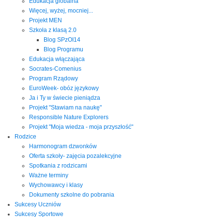
Edukacja globalna
Więcej, wyżej, mocniej...
Projekt MEN
Szkoła z klasą 2.0
Blog SPzOI14
Blog Programu
Edukacja włączająca
Socrates-Comenius
Program Rządowy
EuroWeek- obóz językowy
Ja i Ty w świecie pieniądza
Projekt "Stawiam na naukę"
Responsible Nature Explorers
Projekt "Moja wiedza - moja przyszłość"
Rodzice
Harmonogram dzwonków
Oferta szkoły- zajęcia pozalekcyjne
Spotkania z rodzicami
Ważne terminy
Wychowawcy i klasy
Dokumenty szkolne do pobrania
Sukcesy Uczniów
Sukcesy Sportowe