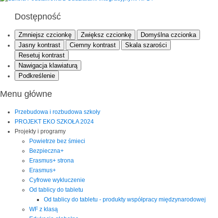
Dostępność
Zmniejsz czcionkę
Zwiększ czcionkę
Domyślna czcionka
Jasny kontrast
Ciemny kontrast
Skala szarości
Resetuj kontrast
Nawigacja klawiaturą
Podkreślenie
Menu główne
Przebudowa i rozbudowa szkoły
PROJEKT EKO SZKOŁA 2024
Projekty i programy
Powietrze bez śmieci
Bezpieczna+
Erasmus+ strona
Erasmus+
Cyfrowe wykluczenie
Od tablicy do tabletu
Od tablicy do tabletu - produkty współpracy międzynarodowej
WF z klasą