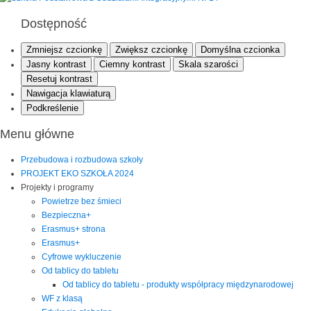
Dostępność
Zmniejsz czcionkę
Zwiększ czcionkę
Domyślna czcionka
Jasny kontrast
Ciemny kontrast
Skala szarości
Resetuj kontrast
Nawigacja klawiaturą
Podkreślenie
Menu główne
Przebudowa i rozbudowa szkoły
PROJEKT EKO SZKOŁA 2024
Projekty i programy
Powietrze bez śmieci
Bezpieczna+
Erasmus+ strona
Erasmus+
Cyfrowe wykluczenie
Od tablicy do tabletu
Od tablicy do tabletu - produkty współpracy międzynarodowej
WF z klasą