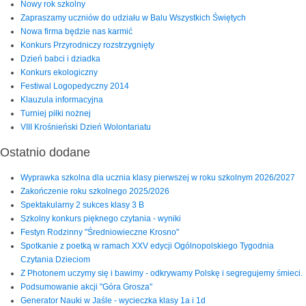
Nowy rok szkolny
Zapraszamy uczniów do udziału w Balu Wszystkich Świętych
Nowa firma będzie nas karmić
Konkurs Przyrodniczy rozstrzygnięty
Dzień babci i dziadka
Konkurs ekologiczny
Festiwal Logopedyczny 2014
Klauzula informacyjna
Turniej piłki nożnej
VIII Krośnieński Dzień Wolontariatu
Ostatnio dodane
Wyprawka szkolna dla ucznia klasy pierwszej w roku szkolnym 2026/2027
Zakończenie roku szkolnego 2025/2026
Spektakularny 2 sukces klasy 3 B
Szkolny konkurs pięknego czytania - wyniki
Festyn Rodzinny "Średniowieczne Krosno"
Spotkanie z poetką w ramach XXV edycji Ogólnopolskiego Tygodnia
Czytania Dzieciom
Z Photonem uczymy się i bawimy - odkrywamy Polskę i segregujemy śmieci.
Podsumowanie akcji "Góra Grosza"
Generator Nauki w Jaśle - wycieczka klasy 1a i 1d