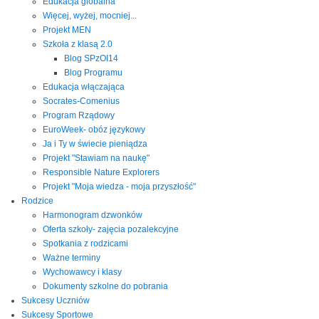
Edukacja globalna
Więcej, wyżej, mocniej...
Projekt MEN
Szkoła z klasą 2.0
Blog SPzOI14
Blog Programu
Edukacja włączająca
Socrates-Comenius
Program Rządowy
EuroWeek- obóz językowy
Ja i Ty w świecie pieniądza
Projekt "Stawiam na naukę"
Responsible Nature Explorers
Projekt "Moja wiedza - moja przyszłość"
Rodzice
Harmonogram dzwonków
Oferta szkoły- zajęcia pozalekcyjne
Spotkania z rodzicami
Ważne terminy
Wychowawcy i klasy
Dokumenty szkolne do pobrania
Sukcesy Uczniów
Sukcesy Sportowe