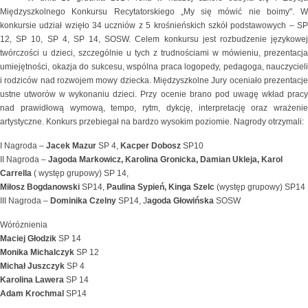
Międzyszkolnego Konkursu Recytatorskiego „My się mówić nie boimy". W
konkursie udział wzięło 34 uczniów z 5 krośnieńskich szkół podstawowych – SP
12, SP 10, SP 4, SP 14, SOSW. Celem konkursu jest rozbudzenie językowej
twórczości u dzieci, szczególnie u tych z trudnościami w mówieniu, prezentacja
umiejętności, okazja do sukcesu, wspólna praca logopedy, pedagoga, nauczycieli
i rodziców nad rozwojem mowy dziecka. Międzyszkolne Jury oceniało prezentacje
ustne utworów w wykonaniu dzieci. Przy ocenie brano pod uwagę wkład pracy
nad prawidłową wymową, tempo, rytm, dykcję, interpretację oraz wrażenie
artystyczne. Konkurs przebiegał na bardzo wysokim poziomie. Nagrody otrzymali:
I Nagroda –
Jacek Mazur
SP 4,
Kacper Dobosz
SP10
II Nagroda –
Jagoda Markowicz, Karolina Gronicka, Damian Ukleja, Karol
Carrella
( występ grupowy) SP 14,
Miłosz Bogdanowski
SP14,
Paulina Sypień, Kinga Szelc
(występ grupowy) SP14
III Nagroda –
Dominika Czelny
SP14, J
agoda Głowińska
SOSW
Wóróznienia
Maciej Głodzik
SP 14
Monika Michalczyk
SP 12
Michał Juszczyk
SP 4
Karolina Lawera
SP 14
Adam Krochmal
SP14