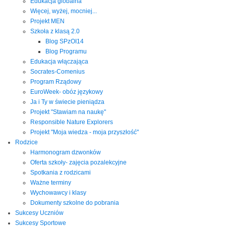
Edukacja globalna
Więcej, wyżej, mocniej...
Projekt MEN
Szkoła z klasą 2.0
Blog SPzOI14
Blog Programu
Edukacja włączająca
Socrates-Comenius
Program Rządowy
EuroWeek- obóz językowy
Ja i Ty w świecie pieniądza
Projekt "Stawiam na naukę"
Responsible Nature Explorers
Projekt "Moja wiedza - moja przyszłość"
Rodzice
Harmonogram dzwonków
Oferta szkoły- zajęcia pozalekcyjne
Spotkania z rodzicami
Ważne terminy
Wychowawcy i klasy
Dokumenty szkolne do pobrania
Sukcesy Uczniów
Sukcesy Sportowe