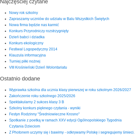
Najczęściej czytane
Nowy rok szkolny
Zapraszamy uczniów do udziału w Balu Wszystkich Świętych
Nowa firma będzie nas karmić
Konkurs Przyrodniczy rozstrzygnięty
Dzień babci i dziadka
Konkurs ekologiczny
Festiwal Logopedyczny 2014
Klauzula informacyjna
Turniej piłki nożnej
VIII Krośnieński Dzień Wolontariatu
Ostatnio dodane
Wyprawka szkolna dla ucznia klasy pierwszej w roku szkolnym 2026/2027
Zakończenie roku szkolnego 2025/2026
Spektakularny 2 sukces klasy 3 B
Szkolny konkurs pięknego czytania - wyniki
Festyn Rodzinny "Średniowieczne Krosno"
Spotkanie z poetką w ramach XXV edycji Ogólnopolskiego Tygodnia
Czytania Dzieciom
Z Photonem uczymy się i bawimy - odkrywamy Polskę i segregujemy śmieci.