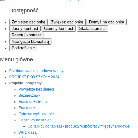
Dostępność
Zmniejsz czcionkę
Zwiększ czcionkę
Domyślna czcionka
Jasny kontrast
Ciemny kontrast
Skala szarości
Resetuj kontrast
Nawigacja klawiaturą
Podkreślenie
Menu główne
Przebudowa i rozbudowa szkoły
PROJEKT EKO SZKOŁA 2024
Projekty i programy
Powietrze bez śmieci
Bezpieczna+
Erasmus+ strona
Erasmus+
Cyfrowe wykluczenie
Od tablicy do tabletu
Od tablicy do tabletu - produkty współpracy międzynarodowej
WF z klasą