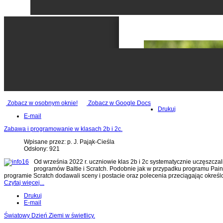
Zobacz w osobnym oknie!
Zobacz w Google Docs
Drukuj
E-mail
Zabawa i programowanie w klasach 2b i 2c.
Wpisane przez: p. J. Pająk-Cieśla
Odsłony: 921
Od września 2022 r. uczniowie klas 2b i 2c systematycznie uczęszcz
programów Baltie i Scratch. Podobnie jak w przypadku programu Paint
programie Scratch dodawali sceny i postacie oraz polecenia przeciągając określon
Czytaj więcej...
Drukuj
E-mail
Światowy Dzień Ziemi w świetlicy.