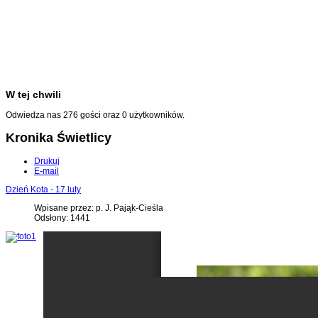
W tej chwili
Odwiedza nas 276 gości oraz 0 użytkowników.
Kronika Świetlicy
Drukuj
E-mail
Dzień Kota - 17 luty
Wpisane przez: p. J. Pająk-Cieśla
Odsłony: 1441