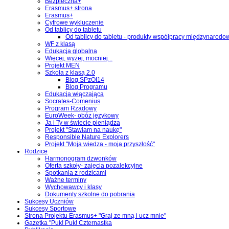
Bezpieczna+
Erasmus+ strona
Erasmus+
Cyfrowe wykluczenie
Od tablicy do tabletu
Od tablicy do tabletu - produkty współpracy międzynarodo
WF z klasą
Edukacja globalna
Więcej, wyżej, mocniej...
Projekt MEN
Szkoła z klasą 2.0
Blog SPzOI14
Blog Programu
Edukacja włączająca
Socrates-Comenius
Program Rządowy
EuroWeek- obóz językowy
Ja i Ty w świecie pieniądza
Projekt "Stawiam na naukę"
Responsible Nature Explorers
Projekt "Moja wiedza - moja przyszłość"
Rodzice
Harmonogram dzwonków
Oferta szkoły- zajęcia pozalekcyjne
Spotkania z rodzicami
Ważne terminy
Wychowawcy i klasy
Dokumenty szkolne do pobrania
Sukcesy Uczniów
Sukcesy Sportowe
Strona Projektu Erasmus+ "Graj ze mną i ucz mnie"
Gazetka "Puk! Puk! Czternastka