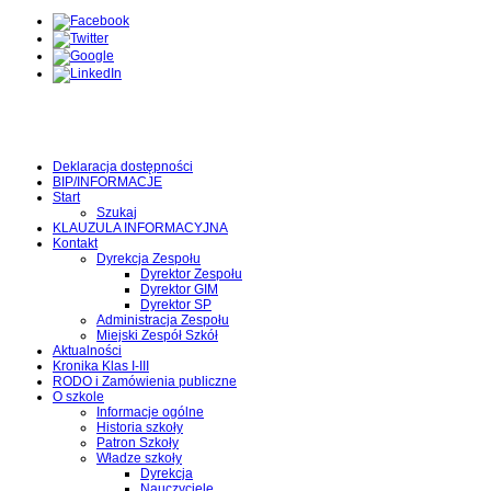
Deklaracja dostępności
BIP/INFORMACJE
Start
Szukaj
KLAUZULA INFORMACYJNA
Kontakt
Dyrekcja Zespołu
Dyrektor Zespołu
Dyrektor GIM
Dyrektor SP
Administracja Zespołu
Miejski Zespół Szkół
Aktualności
Kronika Klas I-III
RODO i Zamówienia publiczne
O szkole
Informacje ogólne
Historia szkoły
Patron Szkoły
Władze szkoły
Dyrekcja
Nauczyciele