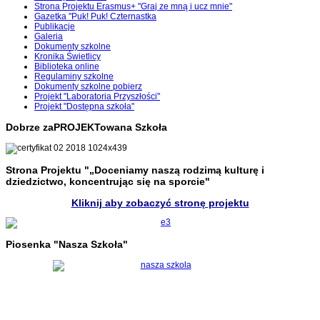
Strona Projektu Erasmus+ "Graj ze mną i ucz mnie"
Gazetka "Puk! Puk! Czternastka
Publikacje
Galeria
Dokumenty szkolne
Kronika Świetlicy
Biblioteka online
Regulaminy szkolne
Dokumenty szkolne pobierz
Projekt "Laboratoria Przyszłości"
Projekt "Dostępna szkoła"
Dobrze zaPROJEKTowana Szkoła
Strona Projektu "„Doceniamy naszą rodzimą kulturę i
dziedzictwo, koncentrując się na sporcie"
Kliknij aby zobaczyć stronę projektu
Piosenka "Nasza Szkoła"