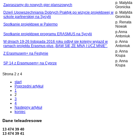
p. Matylda
Zapraszamy do nowych gier planszowych
Gronicka
Dzień Upowszechniania Dobrych Praktyk po wizycie projektowej w
p. Matylda
szkole partnerskiej na Sycylii
Gronicka
p. Renata
Spotkanie projektowe w Palermo
Nowak
p.Anna
Spotkanie projektowe programu ERASMUS na Sycylii
Antoniuk
W dniach 19-26 listopada 2016 roku odbył się kolejny wyjazd w
p. Anna
ramach projektu Erasmus plus „BAW SIĘ ZE MNĄ I UCZ MNIE”.
Antoniuk
p. Anna
Z Erasmusem+ na Festynie
Krupa
p. Anna
SP 14 z Erasmusem+ na Cyprze
Krupa
Strona 2 z 4
start
Poprzedni artykuł
1
2
3
4
Następny artykuł
koniec
Dane teleadresowe
13 474 39 40
13 474 39 41