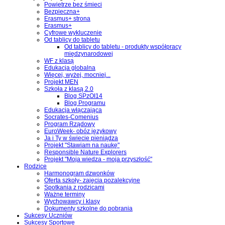
Powietrze bez śmieci
Bezpieczna+
Erasmus+ strona
Erasmus+
Cyfrowe wykluczenie
Od tablicy do tabletu
Od tablicy do tabletu - produkty współpracy
międzynarodowej
WF z klasą
Edukacja globalna
Więcej, wyżej, mocniej...
Projekt MEN
Szkoła z klasą 2.0
Blog SPzOI14
Blog Programu
Edukacja włączająca
Socrates-Comenius
Program Rządowy
EuroWeek- obóz językowy
Ja i Ty w świecie pieniądza
Projekt "Stawiam na naukę"
Responsible Nature Explorers
Projekt "Moja wiedza - moja przyszłość"
Rodzice
Harmonogram dzwonków
Oferta szkoły- zajęcia pozalekcyjne
Spotkania z rodzicami
Ważne terminy
Wychowawcy i klasy
Dokumenty szkolne do pobrania
Sukcesy Uczniów
Sukcesy Sportowe