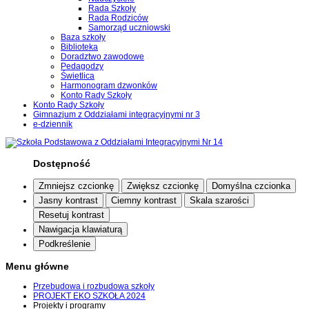
Rada Szkoły
Rada Rodziców
Samorząd uczniowski
Baza szkoły
Biblioteka
Doradztwo zawodowe
Pedagodzy
Świetlica
Harmonogram dzwonków
Konto Rady Szkoły
Konto Rady Szkoły
Gimnazjum z Oddziałami integracyjnymi nr 3
e-dziennik
Dostępność
Zmniejsz czcionkę
Zwiększ czcionkę
Domyślna czcionka
Jasny kontrast
Ciemny kontrast
Skala szarości
Resetuj kontrast
Nawigacja klawiaturą
Podkreślenie
Menu główne
Przebudowa i rozbudowa szkoły
PROJEKT EKO SZKOŁA 2024
Projekty i programy