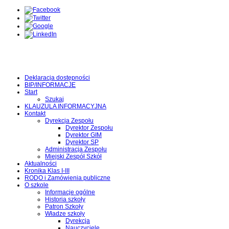
Deklaracja dostępności
BIP/INFORMACJE
Start
Szukaj
KLAUZULA INFORMACYJNA
Kontakt
Dyrekcja Zespołu
Dyrektor Zespołu
Dyrektor GIM
Dyrektor SP
Administracja Zespołu
Miejski Zespół Szkół
Aktualności
Kronika Klas I-III
RODO i Zamówienia publiczne
O szkole
Informacje ogólne
Historia szkoły
Patron Szkoły
Władze szkoły
Dyrekcja
Nauczyciele