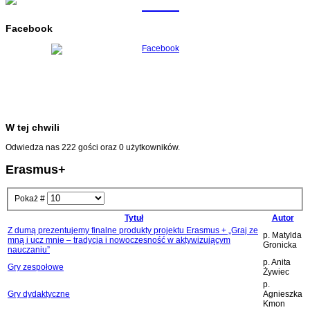
Facebook
W tej chwili
Odwiedza nas 222 gości oraz 0 użytkowników.
Erasmus+
Pokaż #
Tytuł
Autor
Z dumą prezentujemy finalne produkty projektu Erasmus + „Graj ze
p. Matylda
mną i ucz mnie – tradycja i nowoczesność w aktywizującym
Gronicka
nauczaniu”
p. Anita
Gry zespołowe
Żywiec
p.
Gry dydaktyczne
Agnieszka
Kmon