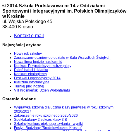
© 2014 Szkoła Podstawowa nr 14 z Oddziałami
Sportowymi i Integracyjnymi im. Polskich Olimpijczyków
w Krośnie
ul. Wojska Polskiego 45
38-400 Krosno
Kontakt e-mail
Najczęściej czytane
Nowy rok szkolny
Zapraszamy uczniów do udziału w Balu Wszystkich Świętych
Nowa firma będzie nas karmić
Konkurs Przyrodniczy rozstrzygnięty
Dzień babci i dziadka
Konkurs ekologiczny
Festiwal Logopedyczny 2014
Klauzula informacyjna
Turniej piłki nożnej
VIII Krośnieński Dzień Wolontariatu
Ostatnio dodane
Wyprawka szkolna dla ucznia klasy pierwszej w roku szkolnym
2026/2027
Zakończenie roku szkolnego 2025/2026
Spektakularny 2 sukces klasy 3 B
Szkolny konkurs pięknego czytania - wyniki
Festyn Rodzinny "Średniowieczne Krosno"